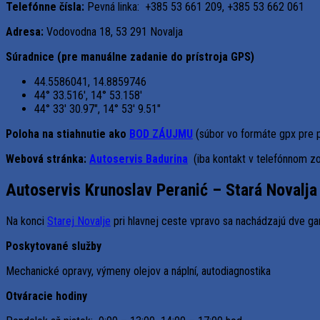
Telefónne čísla:
Pevná linka: +385 53 661 209, +385 53 662 061
Adresa:
Vodovodna 18, 53 291 Novalja
Súradnice (pre manuálne zadanie do prístroja GPS)
44.5586041, 14.8859746
44° 33.516′, 14° 53.158′
44° 33′ 30.97″, 14° 53′ 9.51″
Poloha na stiahnutie ako
BOD ZÁUJMU
(súbor vo formáte gpx pre 
Webová stránka:
Autoservis Badurina
(iba kontakt v telefónnom 
Autoservis Krunoslav Peranić – Stará Novalja
Na konci
Starej Novalje
pri hlavnej ceste vpravo sa nachádzajú dve gar
Poskytované služby
Mechanické opravy, výmeny olejov a náplní, autodiagnostika
Otváracie hodiny