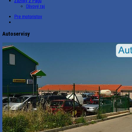
Zážitky z Pagu
Olivový raj
Pre motoristov
Autoservisy