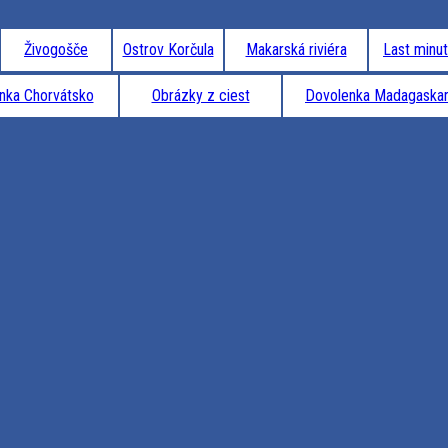
Živogošče
Ostrov Korčula
Makarská riviéra
Last minu
nka Chorvátsko
Obrázky z ciest
Dovolenka Madagaska