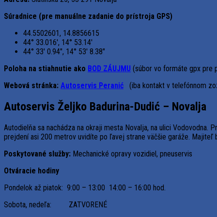
Súradnice (pre
manuálne zadanie do prístroja GPS
)
44.5502601, 14.8856615
44° 33.016′, 14° 53.14′
44° 33′ 0.94″, 14° 53′ 8.38″
Poloha na stiahnutie ako
BOD ZÁUJMU
(súbor vo formáte gpx pre 
Webová stránka:
Autoservis Peranić
(iba kontakt v telefónnom z
Autoservis Željko Badurina-Dudić – Novalja
Autodielňa sa nachádza na okraji mesta Novalja, na ulici Vodovodna. 
prejdení asi 200 metrov uvidíte po ľavej strane väčšie garáže. Majite
Poskytované služby:
Mechanické opravy vozidiel, pneuservis
Otváracie hodiny
Pondelok až piatok: 9:00 – 13:00 14:00 – 16:00 hod.
Sobota, nedeľa: ZATVORENÉ