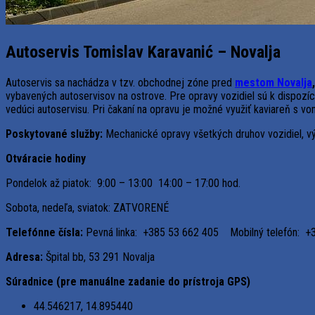
Autoservis Tomislav Karavanić – Novalja
Autoservis sa nachádza v tzv. obchodnej zóne pred
mestom Novalja
,
vybavených autoservisov na ostrove. Pre opravy vozidiel sú k dispozíc
vedúci autoservisu. Pri čakaní na opravu je možné využiť kaviareň s v
Poskytované služby:
Mechanické opravy všetkých druhov vozidiel, vým
Otváracie hodiny
Pondelok až piatok: 9:00 – 13:00 14:00 – 17:00 hod.
Sobota, nedeľa, sviatok: ZATVORENÉ
Telefónne čísla:
Pevná linka: +385 53 662 405 Mobilný telefón: +
Adresa:
Špital bb, 53 291 Novalja
Súradnice (pre manuálne zadanie do prístroja GPS)
44.546217, 14.895440