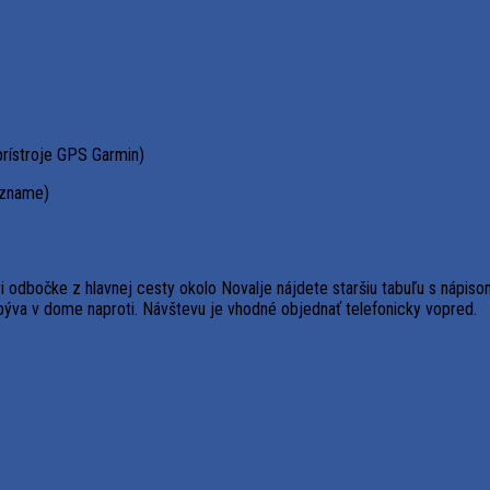
prístroje GPS Garmin)
ozname)
Pri odbočke z hlavnej cesty okolo Novalje nájdete staršiu tabuľu s náp
ľ býva v dome naproti. Návštevu je vhodné objednať telefonicky vopred.