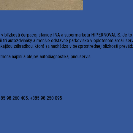
v blízkosti čerpacej stanice INA a supermarketu HIPERNOVALIS. Je to j
ii tri autozdviháky a menšie odstavné parkovisko v oplotenom areáli serv
onkajšou záhradkou, ktorá sa nachádza v bezprostrednej blízkosti prevád
ena náplní a olejov, autodiagnostika, pneuservis.
385 98 260 405, +385 98 250 095