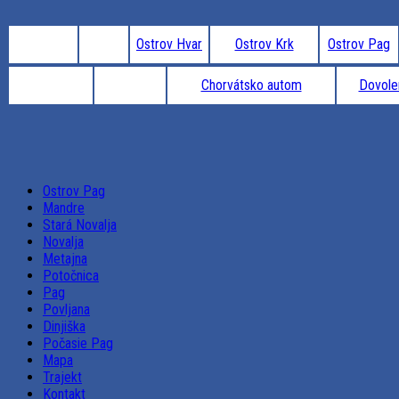
Ostrov Hvar
Ostrov Krk
Ostrov Pag
Chorvátsko autom
Dovole
Ostrov Pag
Mandre
Stará Novalja
Novalja
Metajna
Potočnica
Pag
Povljana
Dinjiška
Počasie Pag
Mapa
Trajekt
Kontakt