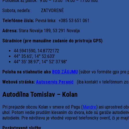
Pondelok až piatok: 9:00 – 13:00 14:00 – 17:00 hod.
Sobota, nedeľa: ZATVORENÉ
Telefónne čísla:
Pevná linka: +385 53 651 061
Adresa:
Stara Novalja 189, 53 291 Novalja
Súradnice (pre manuálne zadanie do prístroja GPS)
44.5941590, 14.8772172
44° 35.65′, 14° 52.633′
44° 35′ 38.97″, 14° 52′ 37.98″
Poloha na stiahnutie ako
BOD ZÁUJMU
(súbor vo formáte gpx pre 
Webová stránka:
Autoservis Peranić
(iba kontakt v telefónnom z
Autodílna Tomislav – Kolan
Pri prejazde obcou Kolan v smere od Pagu (
Mandre
) asi uprostred o
uhol. Potom vedie prudším klesaním do dvora, kde sú garáže autodieln
autodielni. Pre návštevu je vhodné vopred telefonicky overiť, či je majit
Poskytované služby