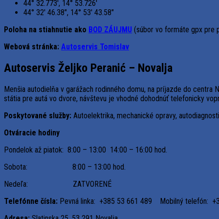
44° 32.773′, 14° 53.726′
44° 32′ 46.38″, 14° 53′ 43.58″
Poloha na stiahnutie ako
BOD ZÁUJMU
(súbor vo formáte gpx pre 
Webová stránka:
Autoservis Tomislav
Autoservis Željko Peranić – Novalja
Menšia autodielňa v garážach rodinného domu, na príjazde do centra No
státia pre autá vo dvore, návštevu je vhodné dohodnúť telefonicky vop
Poskytované služby:
Autoelektrika, mechanické opravy, autodiagnosti
Otváracie hodiny
Pondelok až piatok: 8:00 – 13:00 14:00 – 16:00 hod.
Sobota: 8:00 – 13:00 hod.
Nedeľa: ZATVORENÉ
Telefónne čísla:
Pevná linka: +385 53 661 489 Mobilný telefón: +
Adresa:
Slatinska 25, 53 291 Novalja