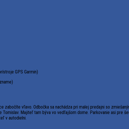
prístroje GPS Garmin)
ozname)
bce zabočíte vľavo. Odbočka sa nachádza pri malej predajni so zmiešaný
e Tomislav. Majiteľ tam býva vo vedľajšom dome. Parkovanie asi pre šes
eľ v autodielni.