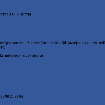
prístroje GPS Garmin)
valje v smere od Zdravotného strediska. Od hlavnej cesty vpravo, vedľa
red.
ka, meranie emisií, pneuservis
385 98 25 98 04