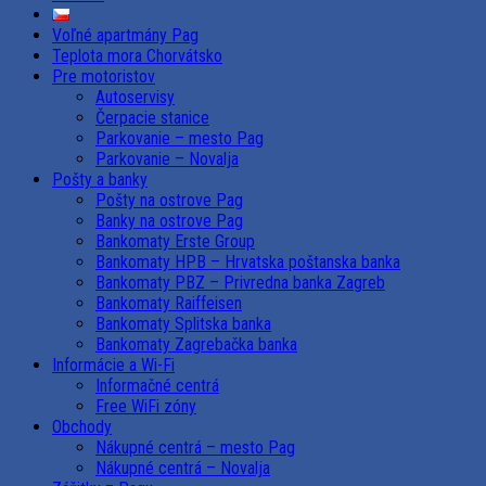
Voľné apartmány Pag
Teplota mora Chorvátsko
Pre motoristov
Autoservisy
Čerpacie stanice
Parkovanie – mesto Pag
Parkovanie – Novalja
Pošty a banky
Pošty na ostrove Pag
Banky na ostrove Pag
Bankomaty Erste Group
Bankomaty HPB – Hrvatska poštanska banka
Bankomaty PBZ – Privredna banka Zagreb
Bankomaty Raiffeisen
Bankomaty Splitska banka
Bankomaty Zagrebačka banka
Informácie a Wi-Fi
Informačné centrá
Free WiFi zóny
Obchody
Nákupné centrá – mesto Pag
Nákupné centrá – Novalja