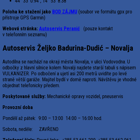
44° 33′ 0.94″, 14° 53′ 8.38″
Poloha ke stažení jako
BOD ZÁJMU
(soubor ve formátu gpx pro
přístroje GPS Garmin)
Webová stránka:
Autoservis Peranić
(pouze kontakt
v telefonním seznamu)
Autoservis Željko Badurina-Dudić – Novalja
Autodílna se nachází na okraji města Novalja, v ulici Vodovodna. U
odbočky z hlavní silnice kolem Novalji najdete starší tabuli s nápisem
VULKANIZER. Po odbočení a ujetí asi 200 metrů uvidíte po levé
straně větší garáže. Majitel bydlí v domě naproti. Návštěvu je vhodné
objednat telefonicky předem.
Poskytované služby:
Mechanické opravy vozidel, pneuservis
Provozní doba
Pondělí až pátek: 9:00 – 13:00 14:00 – 16:00 hod.
Sobota, neděle: ZAVŘENO