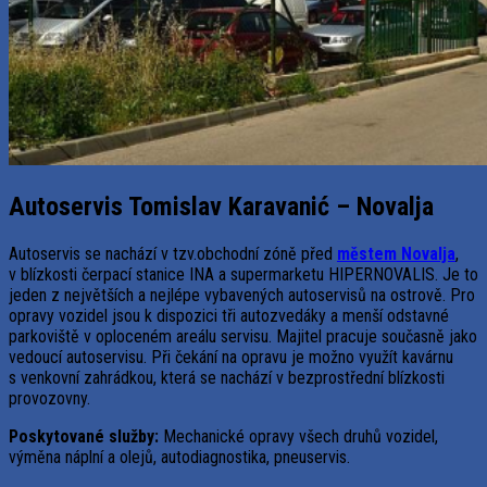
Autoservis Tomislav Karavanić – Novalja
Autoservis se nachází v tzv.obchodní zóně před
městem Novalja
,
v blízkosti čerpací stanice INA a supermarketu HIPERNOVALIS. Je to
jeden z největších a nejlépe vybavených autoservisů na ostrově. Pro
opravy vozidel jsou k dispozici tři autozvedáky a menší odstavné
parkoviště v oploceném areálu servisu. Majitel pracuje současně jako
vedoucí autoservisu. Při čekání na opravu je možno využít kavárnu
s venkovní zahrádkou, která se nachází v bezprostřední blízkosti
provozovny.
Poskytované služby:
Mechanické opravy všech druhů vozidel,
výměna náplní a olejů, autodiagnostika, pneuservis.