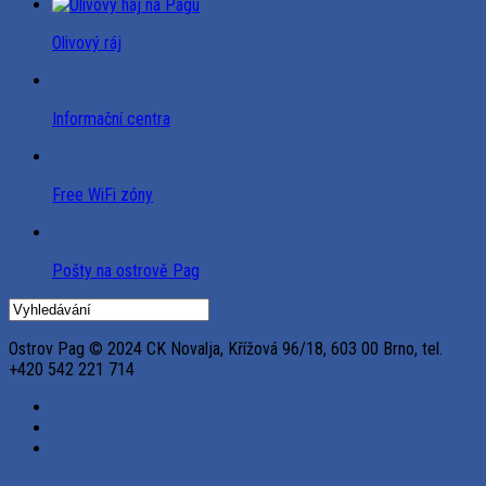
Olivový ráj
Informační centra
Free WiFi zóny
Pošty na ostrově Pag
Ostrov Pag © 2024 CK Novalja, Křížová 96/18, 603 00 Brno, tel.
+420 542 221 714