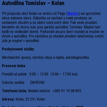
Autodílna Tomislav – Kolan
Při průjezdu obcí Kolan ve směru od Pagu (
Mandre
) asi uprostřed
obce zahnete vlevo. Odbočka se nachází u malé prodejny se
smíšeným zbožím a se silnicí svírá ostrý úhel. Pak vede prudším
klesáním do dvora, kde jsou garáže autodílny Tomislav. Majitel tam
bydlí ve vedlejším domě. Parkování asi pro šest vozidel je možné ve
dvoře u autodílny. Pro návštěvu je vhodné předem telefonicky ověřit,
zda je majitel v autodílně.
Poskytované služby
Mechanické opravy, výměny olejů a náplní, autodiagnostika
Provozní doba
Pondělí až pátek: 9:00 – 12:00 13:00 – 17:00 hod.
Sobota, neděle: ZAVŘENO
Telefonní čísla:
Mobilní telefon: +385 91 19 08 855
Adresa:
Kolan, 23 251 Kolan