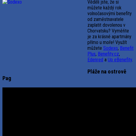
Věděli jste, že si
můžete každý rok
volnočasovými benefity
od zaměstnavatele
zaplatit dovolenou v
Chorvatsku? Vyměňte
je za krásné apartmány
přímo u moře! Využít
můžete
Sodexo
,
Benefit
Plus
,
Benefity.cz
,
Edenred
a
Up eBenefity
.
Pláže na ostrově
Pag