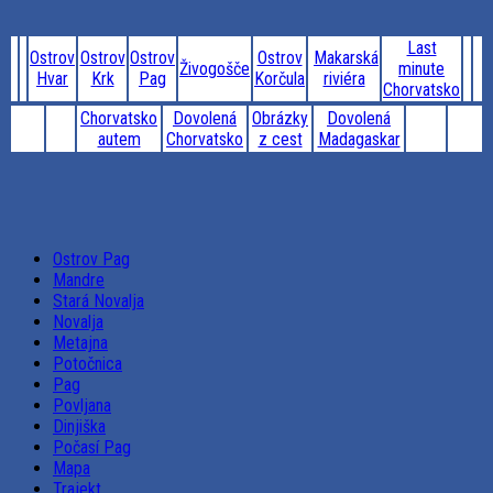
Last
Ostrov
Ostrov
Ostrov
Ostrov
Makarská
Živogošče
minute
Hvar
Krk
Pag
Korčula
riviéra
Chorvatsko
Chorvatsko
Dovolená
Obrázky
Dovolená
autem
Chorvatsko
z cest
Madagaskar
Ostrov Pag
Mandre
Stará Novalja
Novalja
Metajna
Potočnica
Pag
Povljana
Dinjiška
Počasí Pag
Mapa
Trajekt