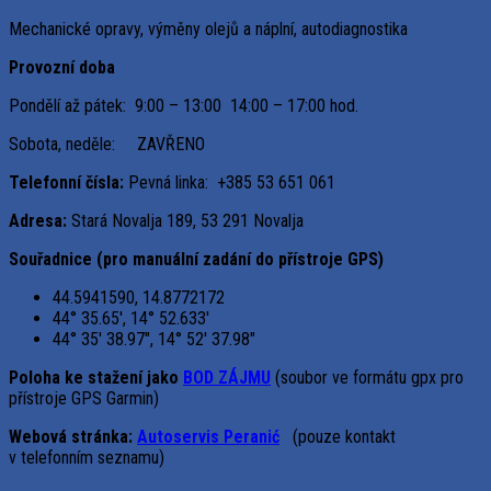
Mechanické opravy, výměny olejů a náplní, autodiagnostika
Provozní doba
Pondělí až pátek: 9:00 – 13:00 14:00 – 17:00 hod.
Sobota, neděle: ZAVŘENO
Telefonní čísla:
Pevná linka: +385 53 651 061
Adresa:
Stará Novalja 189, 53 291 Novalja
Souřadnice (pro manuální zadání do přístroje GPS)
44.5941590, 14.8772172
44° 35.65′, 14° 52.633′
44° 35′ 38.97″, 14° 52′ 37.98″
Poloha ke stažení jako
BOD ZÁJMU
(soubor ve formátu gpx pro
přístroje GPS Garmin)
Webová stránka:
Autoservis Peranić
(pouze kontakt
v telefonním seznamu)