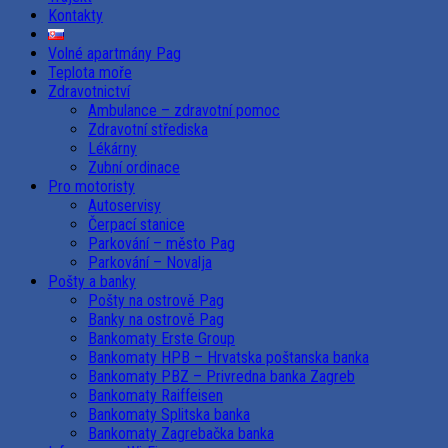
Kontakty
Volné apartmány Pag
Teplota moře
Zdravotnictví
Ambulance – zdravotní pomoc
Zdravotní střediska
Lékárny
Zubní ordinace
Pro motoristy
Autoservisy
Čerpací stanice
Parkování – město Pag
Parkování – Novalja
Pošty a banky
Pošty na ostrově Pag
Banky na ostrově Pag
Bankomaty Erste Group
Bankomaty HPB – Hrvatska poštanska banka
Bankomaty PBZ – Privredna banka Zagreb
Bankomaty Raiffeisen
Bankomaty Splitska banka
Bankomaty Zagrebačka banka