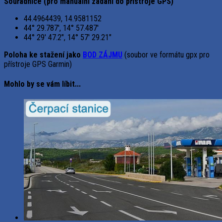
Souřadnice (pro manuální zadání do přístroje GPS)
44.4964439, 14.9581152
44° 29.787′, 14° 57.487′
44° 29′ 47.2″, 14° 57′ 29.21″
Poloha ke stažení jako
BOD ZÁJMU
(soubor ve formátu gpx pro
přístroje GPS Garmin)
Mohlo by se vám líbit...