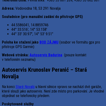
Telefonní čísla:
Pevná linka: +385 53 661 209, +385 53 662 061
Adresa:
Vodovodna 18, 53 291 Novalja
Souřadnice (pro manuální zadání do přístroje GPS)
44.5586041, 14.8859746
44° 33.516′, 14° 53.158′
44° 33′ 30.97″, 14° 53′ 9.51″
Poloha ke stažení jako
BOD ZÁJMU
(soubor ve formátu gpx pro
přístroje GPS Garmin)
Webová stránka:
Autoservis Badurina
(pouze kontakt
v telefonním seznamu)
Autoservis Krunoslav Peranić – Stará
Novalja
Na konci
Staré Novalji
u hlavní silnice vpravo se nachází dvě garáže,
které slouží jako autoservis. Není zde místo pro parkování. Je vhodné
objednat se telefonicky předem.
Poskytované služby