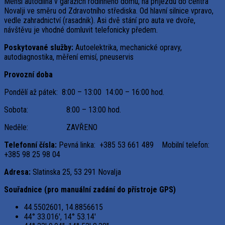
Menší autodílna v garážích rodinného domu, na příjezdu do centra
Novalji ve směru od Zdravotního střediska. Od hlavní silnice vpravo,
vedle zahradnictví (rasadnik). Asi dvě stání pro auta ve dvoře,
návštěvu je vhodné domluvit telefonicky předem.
Poskytované služby:
Autoelektrika, mechanické opravy,
autodiagnostika, měření emisí, pneuservis
Provozní doba
Pondělí až pátek: 8:00 – 13:00 14:00 – 16:00 hod.
Sobota: 8:00 – 13:00 hod.
Neděle: ZAVŘENO
Telefonní čísla:
Pevná linka: +385 53 661 489 Mobilní telefon:
+385 98 25 98 04
Adresa:
Slatinska 25, 53 291 Novalja
Souřadnice (pro manuální zadání do přístroje GPS)
44.5502601, 14.8856615
44° 33.016′, 14° 53.14′