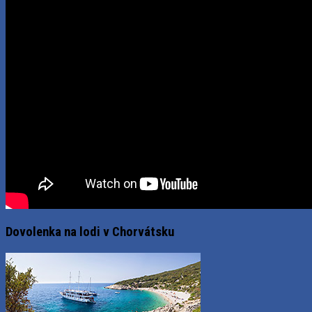
Dovolenka na lodi v Chorvátsku