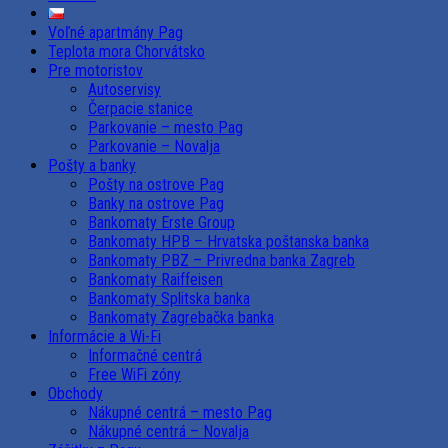
Voľné apartmány Pag
Teplota mora Chorvátsko
Pre motoristov
Autoservisy
Čerpacie stanice
Parkovanie – mesto Pag
Parkovanie – Novalja
Pošty a banky
Pošty na ostrove Pag
Banky na ostrove Pag
Bankomaty Erste Group
Bankomaty HPB – Hrvatska poštanska banka
Bankomaty PBZ – Privredna banka Zagreb
Bankomaty Raiffeisen
Bankomaty Splitska banka
Bankomaty Zagrebačka banka
Informácie a Wi-Fi
Informačné centrá
Free WiFi zóny
Obchody
Nákupné centrá – mesto Pag
Nákupné centrá – Novalja