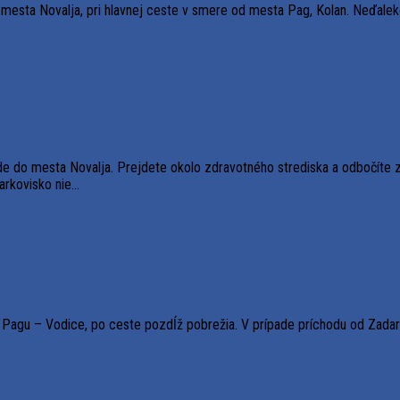
i mesta Novalja, pri hlavnej ceste v smere od mesta Pag, Kolan. Neďale
e do mesta Novalja. Prejdete okolo zdravotného strediska a odbočíte z 
rkovisko nie...
 Pagu – Vodice, po ceste pozdĺž pobrežia. V prípade príchodu od Zada