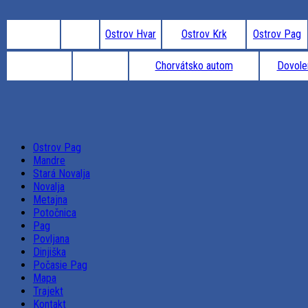
Ostrov Hvar
Ostrov Krk
Ostrov Pag
Chorvátsko autom
Dovole
Ostrov Pag
Mandre
Stará Novalja
Novalja
Metajna
Potočnica
Pag
Povljana
Dinjiška
Počasie Pag
Mapa
Trajekt
Kontakt