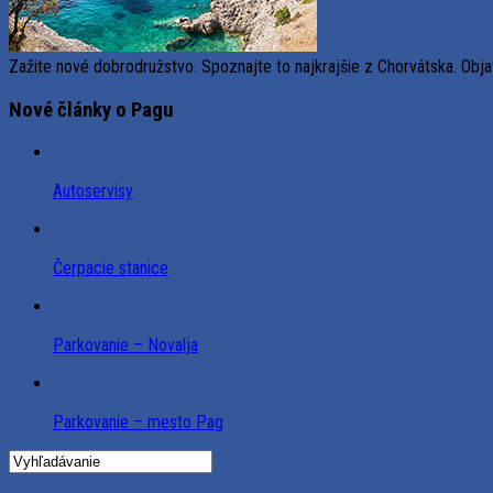
Zažite nové dobrodružstvo. Spoznajte to najkrajšie z Chorvátska. Obja
Nové články o Pagu
Autoservisy
Čerpacie stanice
Parkovanie – Novalja
Parkovanie – mesto Pag