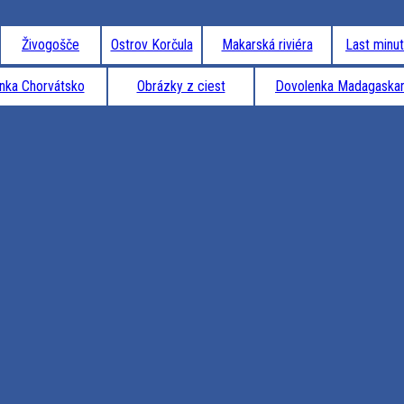
Živogošče
Ostrov Korčula
Makarská riviéra
Last minu
nka Chorvátsko
Obrázky z ciest
Dovolenka Madagaska