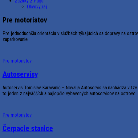
Zážitky z Pagu
Olivový raj
Pre motoristov
Pre jednoduchšiu orientáciu v službách týkajúcich sa dopravy na ost
zaparkovanie.
Pre motoristov
Autoservisy
Autoservis Tomislav Karavanić – Novalja Autoservis sa nachádza v tz
to jeden z najväčších a najlepšie vybavených autoservisov na ostrove...
Pre motoristov
Čerpacie stanice